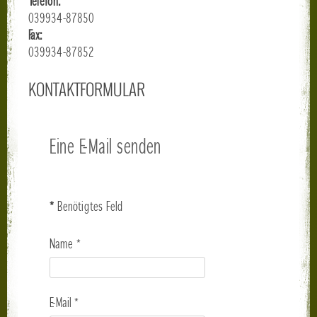
Telefon:
039934-87850
Fax:
039934-87852
KONTAKTFORMULAR
Eine E-Mail senden
*
Benötigtes Feld
Name
*
E-Mail
*