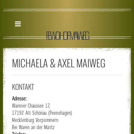
FEWO HOF MAIWEG
MICHAELA & AXEL MAIWEG
KONTAKT
Adresse:
Warener Chaussee 17,
17192 Alt Schönau (Peenehagen)
Mecklenburg Vorpommern
Bei Waren an der Müritz