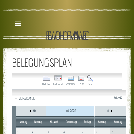
FEWO HOF MAIWEG
BELEGUNGSPLAN
Nach Woche
Heute
Nach Jahr
Nach Monat
Suche
MONATSANSICHT
Juni 2026
Juni 2026
Mai
Juli
Montag
Dienstag
Mittwoch
Donnerstag
Freitag
Samstag
Sonntag
1
2
3
4
5
6
7